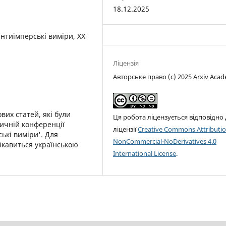
18.12.2025
антиімперські виміри, ХХ
Ліцензія
Авторське право (c) 2025 Arxiv Aca
вих статей, які були
Ця робота ліцензується відповідно
тичній конференції
ліцензії
Creative Commons Attributio
ські виміри'. Для
NonCommercial-NoDerivatives 4.0
 цікавиться українською
International License
.