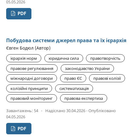
05.05.2026
PDF
Побудова системи джерел права та їх ієрархія
Євген Бодюл (Автор)
ієрархія норм
юридична сила
правотворчість
правове регулювання
законодавство України
міжнародні договори
право ЄС
правові колізії
колізійні принципи
систематизація
правовий моніторинг
правова експертиза
Завантажень: 54
-
Надіслано 30.04.2026 - Опубліковано
04.05.2026
PDF