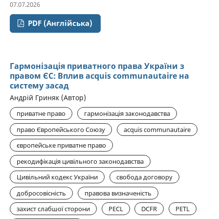
07.07.2026
PDF (Англійська)
Гармонізація приватного права України з
правом ЄС: Вплив acquis communautaire на
систему засад
Андрій Гриняк (Автор)
приватне право
гармонізація законодавства
право Європейського Союзу
acquis communautaire
європейське приватне право
рекодифікація цивільного законодавства
Цивільний кодекс України
свобода договору
добросовісність
правова визначеність
захист слабшої сторони
PECL
DCFR
PETL