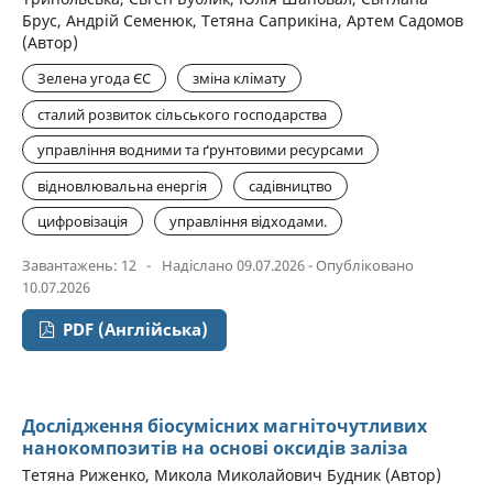
Брус, Андрій Семенюк, Тетяна Саприкіна, Артем Садомов
(Автор)
Зелена угода ЄС
зміна клімату
сталий розвиток сільського господарства
управління водними та ґрунтовими ресурсами
відновлювальна енергія
садівництво
цифровізація
управління відходами.
Завантажень: 12
-
Надіслано 09.07.2026 - Опубліковано
10.07.2026
PDF (Англійська)
Дослідження біосумісних магніточутливих
нанокомпозитів на основі оксидів заліза
Тетяна Риженко, Микола Миколайович Будник (Автор)