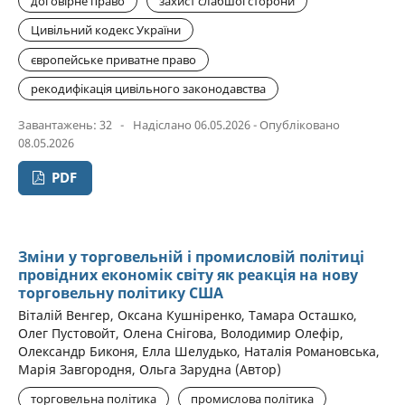
договірне право
захист слабшої сторони
Цивільний кодекс України
європейське приватне право
рекодифікація цивільного законодавства
Завантажень: 32
-
Надіслано 06.05.2026 - Опубліковано
08.05.2026
PDF
Зміни у торговельній і промисловій політиці
провідних економік світу як реакція на нову
торговельну політику США
Віталій Венгер, Оксана Кушніренко, Тамара Осташко,
Олег Пустовойт, Олена Снігова, Володимир Олефір,
Олександр Биконя, Елла Шелудько, Наталія Романовська,
Марія Завгородня, Ольга Зарудна (Автор)
торговельна політика
промислова політика