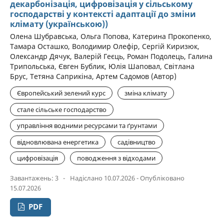
декарбонізація, цифровізація у сільському
господарстві у контексті адаптації до зміни
клімату (українською))
Олена Шубравська, Ольга Попова, Катерина Прокопенко,
Тамара Осташко, Володимир Олефір, Сергій Киризюк,
Олександр Дячук, Валерій Геєць, Роман Подолець, Галина
Трипольська, Євген Бублик, Юлія Шаповал, Світлана
Брус, Тетяна Саприкіна, Артем Садомов (Автор)
Європейський зелений курс
зміна клімату
сталe сільське господарство
управління водними ресурсами та ґрунтами
відновлювана енергетика
садівництво
цифровізація
поводження з відходами
Завантажень: 3
-
Надіслано 10.07.2026 - Опубліковано
15.07.2026
PDF