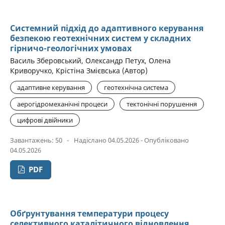
Системний підхід до адаптивного керування
безпекою геотехнічних систем у складних
гірничо-геологічних умовах
Василь Зберовський, Олександр Петух, Олена
Криворучко, Крістіна Змієвська (Автор)
адаптивне керування
геотехнічна система
аерогідромеханічні процеси
тектонічні порушення
цифрові двійники
Завантажень: 50
-
Надіслано 04.05.2026 - Опубліковано
04.05.2026
PDF
Обґрунтування температури процесу
селективного каталітичного відновлення