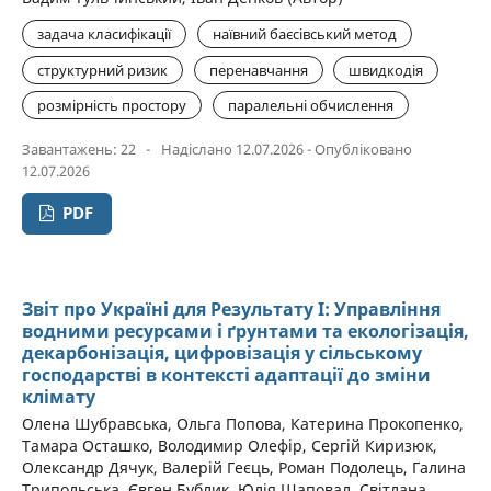
задача класифікації
наївний баєсівський метод
структурний ризик
перенавчання
швидкодія
розмірність простору
паралельні обчислення
Завантажень: 22
-
Надіслано 12.07.2026 - Опубліковано
12.07.2026
PDF
Звіт про Україні для Результату I: Управління
водними ресурсами і ґрунтами та екологізація,
декарбонізація, цифровізація у сільському
господарстві в контексті адаптації до зміни
клімату
Олена Шубравська, Ольга Попова, Катерина Прокопенко,
Тамара Осташко, Володимир Олефір, Сергій Киризюк,
Олександр Дячук, Валерій Геєць, Роман Подолець, Галина
Трипольська, Євген Бублик, Юлія Шаповал, Світлана