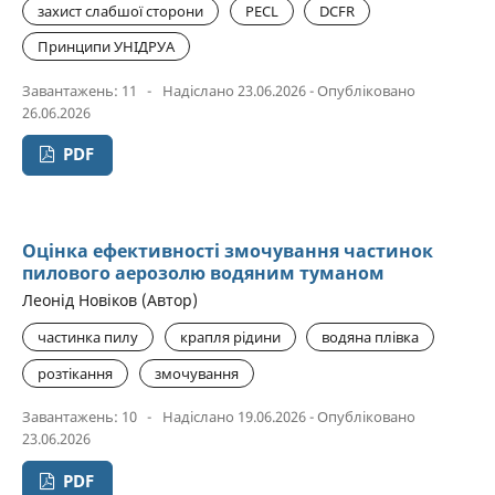
захист слабшої сторони
PECL
DCFR
Принципи УНІДРУА
Завантажень: 11
-
Надіслано 23.06.2026 - Опубліковано
26.06.2026
PDF
Оцінка ефективності змочування частинок
пилового аерозолю водяним туманом
Леонід Новіков (Автор)
частинка пилу
крапля рідини
водяна плівка
розтікання
змочування
Завантажень: 10
-
Надіслано 19.06.2026 - Опубліковано
23.06.2026
PDF