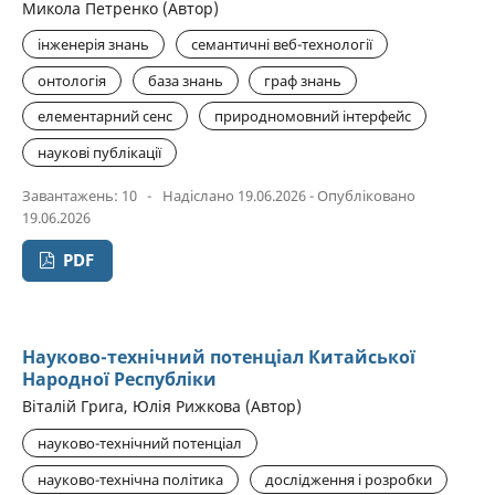
Микола Петренко (Автор)
інженерія знань
семантичні веб-технології
онтологія
база знань
граф знань
елементарний сенс
природномовний інтерфейс
наукові публікації
Завантажень: 10
-
Надіслано 19.06.2026 - Опубліковано
19.06.2026
PDF
Науково-технічний потенціал Китайської
Народної Республіки
Віталій Грига, Юлія Рижкова (Автор)
науково-технічний потенціал
науково-технічна політика
дослідження і розробки