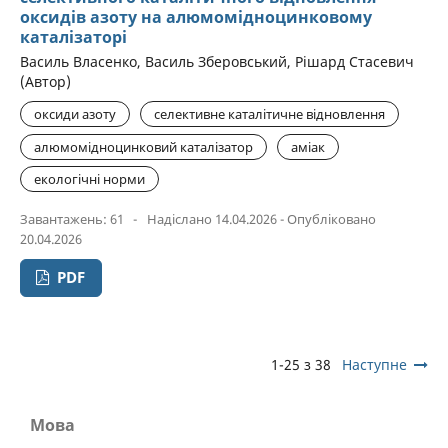
оксидів азоту на алюмомідноцинковому
каталізаторі
Василь Власенко, Василь Зберовський, Рішард Стасевич
(Автор)
оксиди азоту
селективне каталітичне відновлення
алюмомідноцинковий каталізатор
аміак
екологічні норми
Завантажень: 61
-
Надіслано 14.04.2026 - Опубліковано
20.04.2026
PDF
1-25 з 38
Наступне
Мова