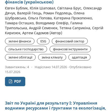
фінансів (українською)
Євген Бублик, Юлія Шаповал, Світлана Брус, Олександр
Дячук, Валерій Геєць, Роман Подолець, Олена
Шубравська, Ольга Попова, Катерина Прокопенко,
Тамара Осташко, Володимир Олефір, Галина
Трипольська, Андрій Семенюк, Тетяна Саприкіна, Сергій
Киризюк, Артем Садомов (Автор)
зелені фінанси
ESG
фінансовий сектор
сільське господарство
фінансові інструменти
зелені облігації
зміна клімату
адаптація
Завантажень: 4
-
Надіслано 14.07.2026 - Опубліковано
15.07.2026
PDF
Звіт по Україні для результату I: Управління
водними ресурсами і ґрунтами та екологізація,