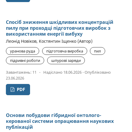
Спосіб зниження шкідливих концентрацій
пилу при проходці підготовчих виробок з
використанням енергії вибуху
Леонід Новіков, Костянтин Іщенко (Автор)
уранова руда
підготовча виробка
пил
підривні роботи
шпурові заряди
Завантажень: 11
-
Надіслано 18.06.2026 - Опубліковано
23.06.2026
PDF
Основи побудови гібридної онтолого-
керованої системи опрацювання наукових
публікацій