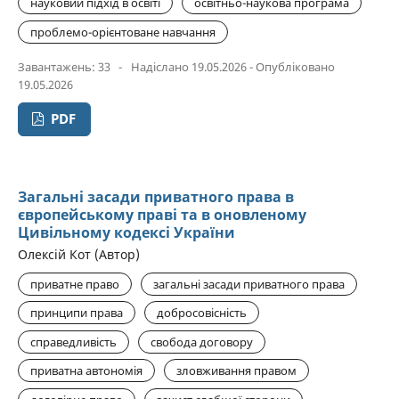
науковий підхід в освіті
освітньо-наукова програма
проблемо-орієнтоване навчання
Завантажень: 33
-
Надіслано 19.05.2026 - Опубліковано
19.05.2026
PDF
Загальні засади приватного права в
європейському праві та в оновленому
Цивільному кодексі України
Олексій Кот (Автор)
приватне право
загальні засади приватного права
принципи права
добросовісність
справедливість
свобода договору
приватна автономія
зловживання правом