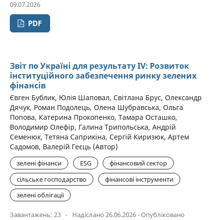
09.07.2026
PDF
Звіт по Україні для результату IV: Розвиток
інституційного забезпечення ринку зелених
фінансів
Євген Бублик, Юлія Шаповал, Світлана Брус, Олександр
Дячук, Роман Подолець, Олена Шубравська, Ольга
Попова, Катерина Прокопенко, Тамара Осташко,
Володимир Олефір, Галина Трипольська, Андрій
Семенюк, Тетяна Саприкіна, Сергій Киризюк, Артем
Садомов, Валерій Геєць (Автор)
зелені фінанси
ESG
фінансовий сектор
сільське господарство
фінансові інструменти
зелені облігації
Завантажень: 23
-
Надіслано 26.06.2026 - Опубліковано