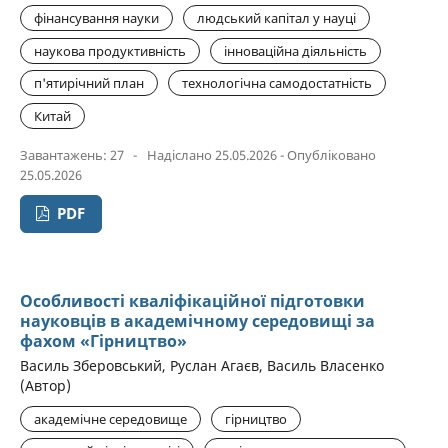
фінансування науки
людський капітал у науці
наукова продуктивність
інноваційна діяльність
п'ятирічний план
технологічна самодостатність
Китай
Завантажень: 27
-
Надіслано 25.05.2026 - Опубліковано
25.05.2026
PDF
Особливості кваліфікаційної підготовки
науковців в академічному середовищі за
фахом «Гірництво»
Василь Зберовський, Руслан Агаєв, Василь Власенко
(Автор)
академічне середовище
гірництво